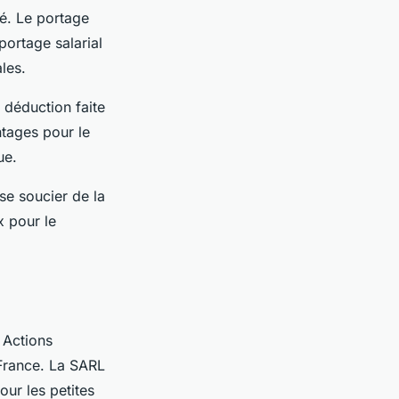
ié. Le portage
 portage salarial
ales.
 déduction faite
ntages pour le
que.
se soucier de la
x pour le
 Actions
 France. La SARL
ur les petites