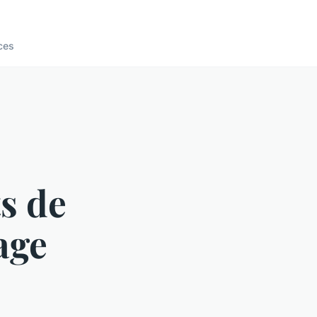
ces
s de
age