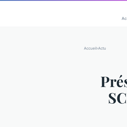
Ac
Accueil
›
Actu
Pré
SC