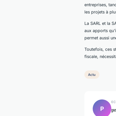
entreprises, tan
les projets à pl
La SARL et la SA
aux apports qu'i
permet aussi un
Toutefois, ces s
fiscale, nécess
Actu
EC
P
p