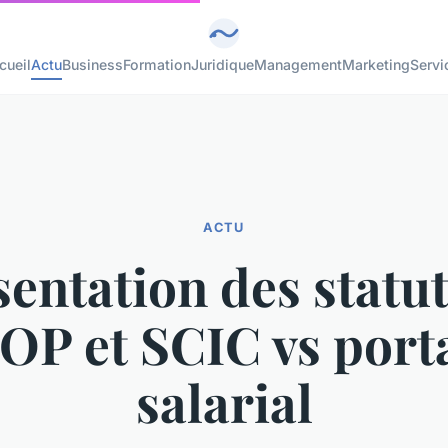
cueil
Actu
Business
Formation
Juridique
Management
Marketing
Servi
ACTU
sentation des statut
OP et SCIC vs port
salarial