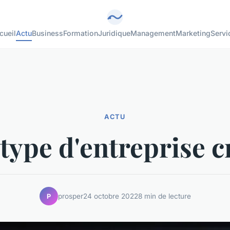
cueil
Actu
Business
Formation
Juridique
Management
Marketing
Servi
ACTU
type d'entreprise c
prosper
24 octobre 2022
8 min de lecture
P