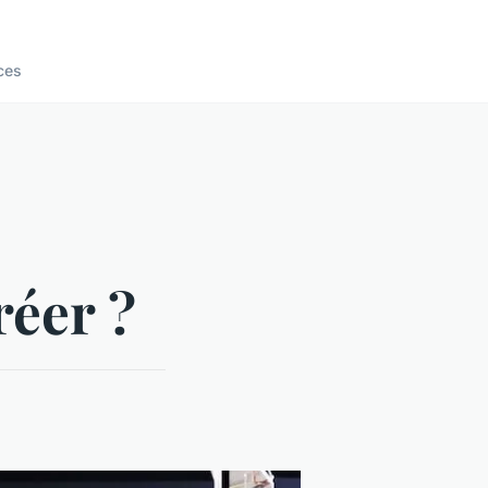
ces
réer ?