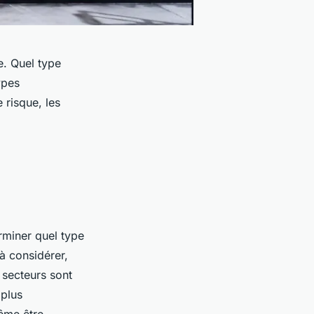
e. Quel type
ypes
 risque, les
rminer quel type
 à considérer,
s secteurs sont
 plus