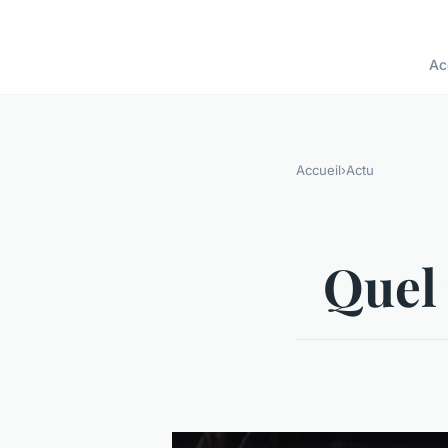
Ac
Accueil
›
Actu
Quel 