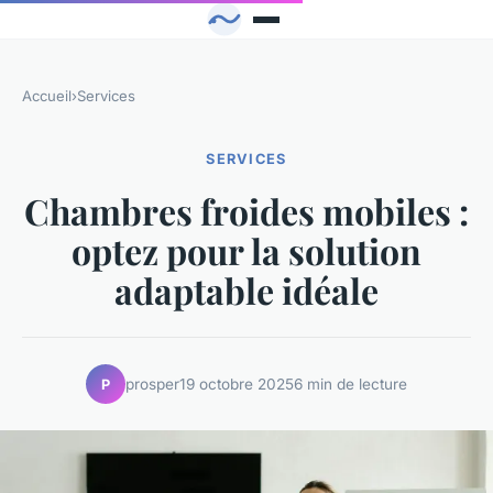
Accueil
›
Services
SERVICES
Chambres froides mobiles :
optez pour la solution
adaptable idéale
prosper
19 octobre 2025
6 min de lecture
P