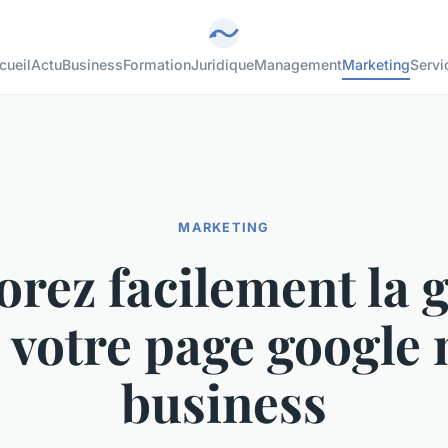
cueil
Actu
Business
Formation
Juridique
Management
Marketing
Servi
MARKETING
rez facilement la 
 votre page google
business