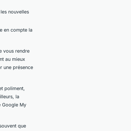
 les nouvelles
ne en compte la
 de vous rendre
ent au mieux
er une présence
et poliment,
leurs, la
ace Google My
 souvent que