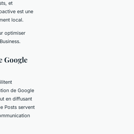
ts, et
oactive est une
ment local.
ur optimiser
Business.
de Google
litent
sation de Google
ut en diffusant
e Posts servent
communication