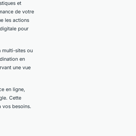
stiques et
rmance de votre
ue les actions
digitale pour
 multi-sites ou
rdination en
ervant une vue
e en ligne,
gle. Cette
à vos besoins.