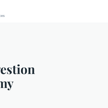
ces
gestion
 my