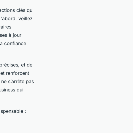
actions clés qui
d'abord, veillez
raires
ses à jour
la confiance
précises, et de
 et renforcent
 ne s’arrête pas
usiness qui
ispensable :