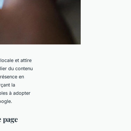
ocale et attire
blier du contenu
 présence en
rçant la
ples à adopter
oogle.
e page