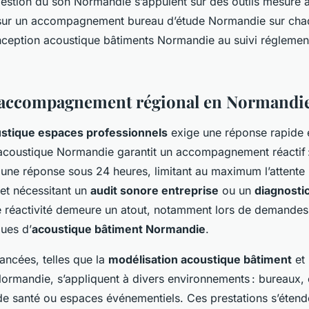
gestion du son Normandie s’appuient sur des outils mesure 
 sur un accompagnement bureau d’étude Normandie sur cha
onception acoustique bâtiments Normandie au suivi réglemen
t accompagnement régional en Normandi
ustique espaces professionnels
exige une réponse rapide e
acoustique Normandie garantit un accompagnement réactif 
une réponse sous 24 heures, limitant au maximum l’attente 
jet nécessitant un
audit sonore entreprise
ou un
diagnosti
e réactivité demeure un atout, notamment lors de demandes
ues d’
acoustique bâtiment Normandie
.
ancées, telles que la
modélisation acoustique bâtiment
et 
 Normandie, s’appliquent à divers environnements : bureaux, é
de santé ou espaces événementiels. Ces prestations s’étend