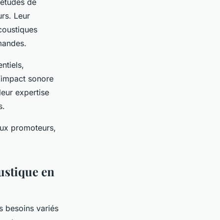
 études de
urs. Leur
coustiques
rmandes.
ntiels,
d’impact sonore
leur expertise
s.
 aux promoteurs,
oustique en
s besoins variés