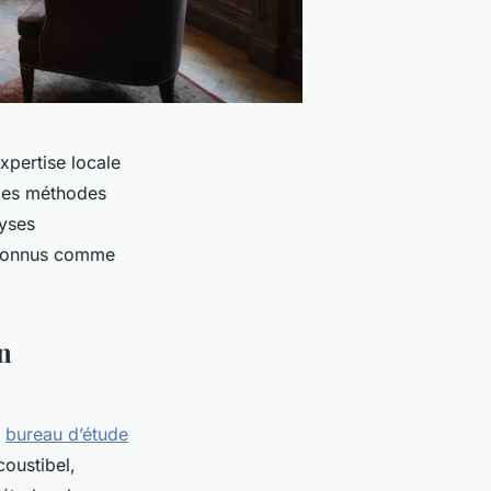
xpertise locale
 des méthodes
lyses
reconnus comme
n
s
bureau d’étude
oustibel,