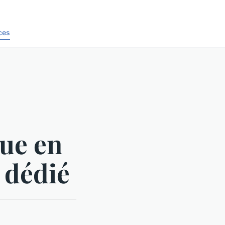
ces
ue en
 dédié