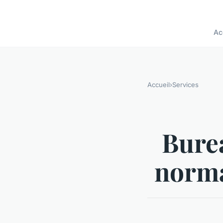
Ac
Accueil
›
Services
Bure
norma