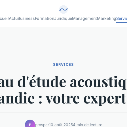
cueil
Actu
Business
Formation
Juridique
Management
Marketing
Servi
SERVICES
au d'étude acoustiq
ndie : votre expert
prosper
10 août 2025
4 min de lecture
P