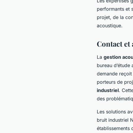
Les expertises 
performants et
projet, de la c
acoustique.
Contact e
La
gestion aco
bureau d’étude 
demande reçoit 
porteurs de pro
industriel
. Cett
des problématiq
Les solutions av
bruit industriel
établissements 