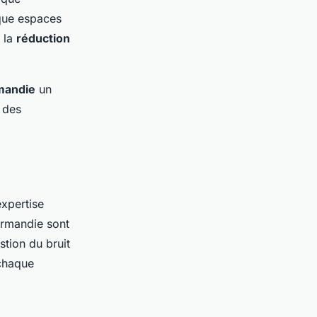
ique espaces
 la
réduction
mandie
un
 des
xpertise
ormandie sont
tion du bruit
 chaque