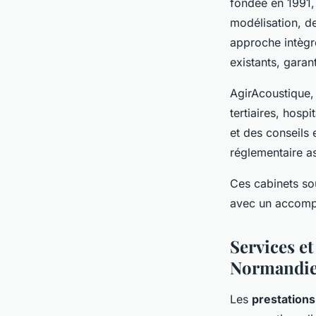
fondée en 1991,
modélisation, de
approche intègr
existants, garan
AgirAcoustique, 
tertiaires, hosp
et des conseils 
réglementaire a
Ces cabinets sou
avec un accomp
Services et
Normandi
Les
prestations