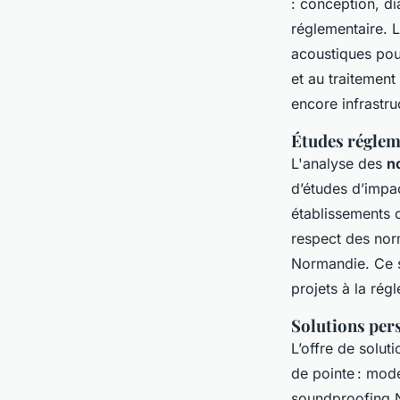
: conception, d
réglementaire. L
acoustiques pour
et au traitement
encore infrastr
Études réglem
L'analyse des
n
d’études d’impac
établissements 
respect des nor
Normandie. Ce su
projets à la rég
Solutions per
L’offre de solu
de pointe : mod
soundproofing N