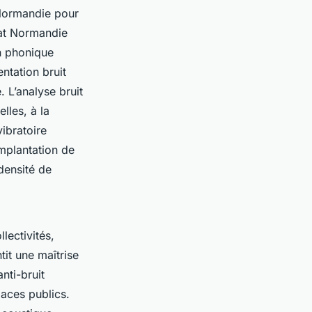
 Normandie pour
tat Normandie
n phonique
ntation bruit
 L’analyse bruit
lles, à la
vibratoire
mplantation de
densité de
lectivités,
it une maîtrise
nti-bruit
aces publics.