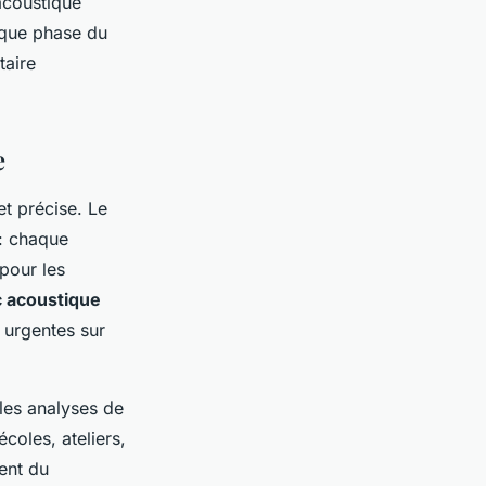
acoustique
que phase du
taire
e
t précise. Le
: chaque
pour les
c acoustique
 urgentes sur
les analyses de
coles, ateliers,
ent du