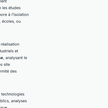
ment
 les études
re à l’isolation
, écoles, ou
 réalisation
striels et
se
, analysant le
s site
ormité des
s technologies
blics, analyses
ique