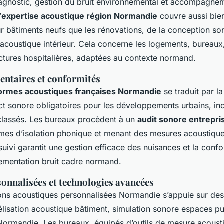
iagnostic, gestion du bruit environnemental et accompagne
’
expertise acoustique région Normandie
couvre aussi bien
 bâtiments neufs que les rénovations, de la conception sono
 acoustique intérieur. Cela concerne les logements, bureaux
uctures hospitalières, adaptées au contexte normand.
entaires et conformités
ormes acoustiques françaises Normandie
se traduit par la
t sonore obligatoires pour les développements urbains, indu
classés. Les bureaux procèdent à un
audit sonore entrepri
mes d’isolation phonique et menant des mesures acoustique
ivi garantit une gestion efficace des nuisances et la conf
lementation bruit cadre normand.
sonnalisées et technologies avancées
tions acoustiques personnalisées Normandie s’appuie sur de
élisation acoustique bâtiment, simulation sonore espaces pu
ormandie. Les bureaux, équipés d’outils de mesure acoust