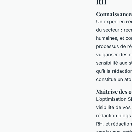
RH
Connaissances
Un expert en
ré
du secteur : rec
humaines, et con
processus de réd
vulgariser des 
sensibilité aux s
qu’à la rédactio
constitue un at
Maîtrise des o
L’optimisation S
visibilité de vo
rédaction blogs
RH, et rédaction