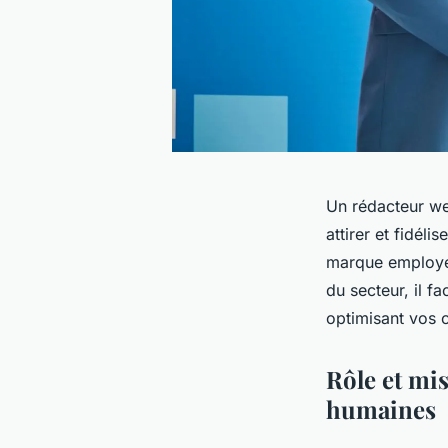
Un rédacteur we
attirer et fidél
marque employeu
du secteur, il f
optimisant vos 
Rôle et mi
humaines