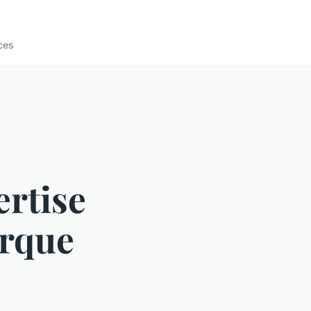
ces
ertise
arque