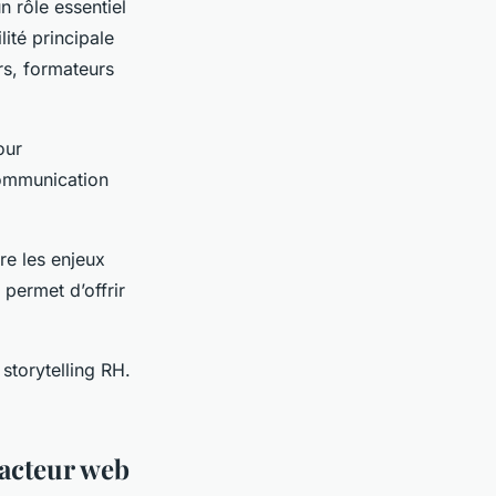
n rôle essentiel
ité principale
rs, formateurs
our
communication
re les enjeux
 permet d’offrir
 storytelling RH.
dacteur web