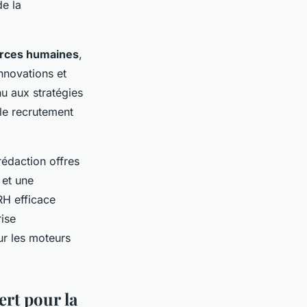
de la
ources humaines
,
nnovations et
u aux stratégies
 le recrutement
rédaction offres
 et une
RH efficace
ise
r les moteurs
ert pour la