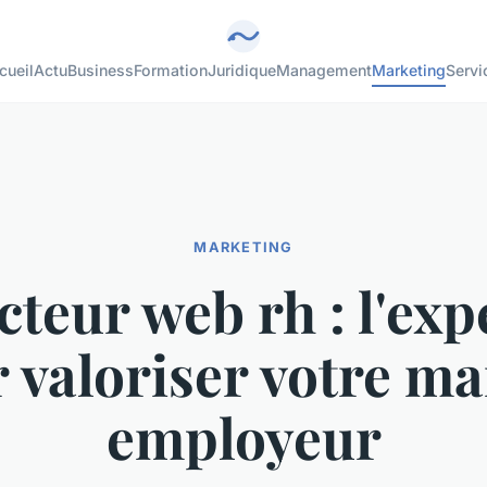
cueil
Actu
Business
Formation
Juridique
Management
Marketing
Servi
MARKETING
teur web rh : l'exp
 valoriser votre m
employeur