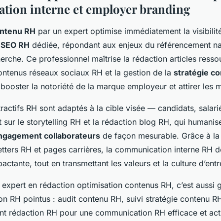
ion interne et employer branding
ontenu RH
par un expert optimise immédiatement la visibilité
n SEO RH
dédiée, répondant aux enjeux du référencement nat
erche. Ce professionnel maîtrise la rédaction articles ress
contenus réseaux sociaux RH et la gestion de la
stratégie c
 booster la notoriété de la marque employeur et attirer les me
ractifs RH sont adaptés à la cible visée — candidats, salari
sur le storytelling RH et la rédaction blog RH, qui humanise
ngagement collaborateurs
de façon mesurable. Grâce à la 
etters RH et pages carrières, la communication interne RH d
actante, tout en transmettant les valeurs et la culture d’entr
 expert en rédaction optimisation contenus RH, c’est aussi g
on RH pointus : audit contenu RH, suivi stratégie contenu R
 rédaction RH pour une communication RH efficace et act