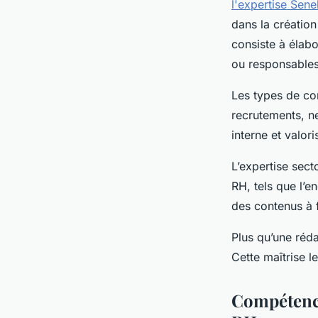
l'expertise Sene
dans la création
consiste à élab
ou responsable
Les types de con
recrutements, n
interne et valor
L’expertise sect
RH, tels que l’e
des contenus à f
Plus qu’une réda
Cette maîtrise le
Compétence