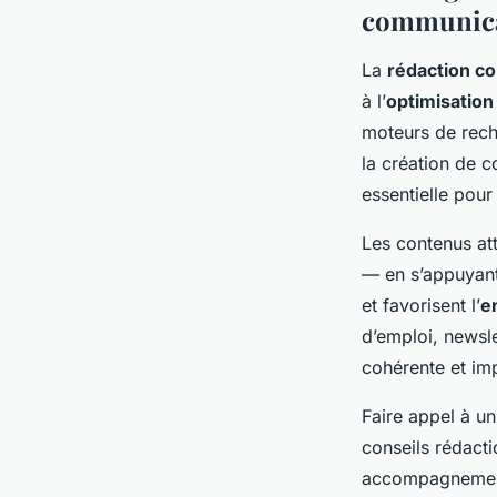
communicat
La
rédaction c
à l’
optimisatio
moteurs de rech
la création de 
essentielle pour
Les contenus att
— en s’appuyant 
et favorisent l’
e
d’emploi, newsl
cohérente et imp
Faire appel à un
conseils rédacti
accompagnement