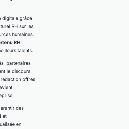
 digitale grâce
urel RH sur les
ources humaines,
ontenu RH
,
illeurs talents.
és, partenaires
nt le discours
rédaction offres
evient
eprise.
arantir des
H et
ualisée en