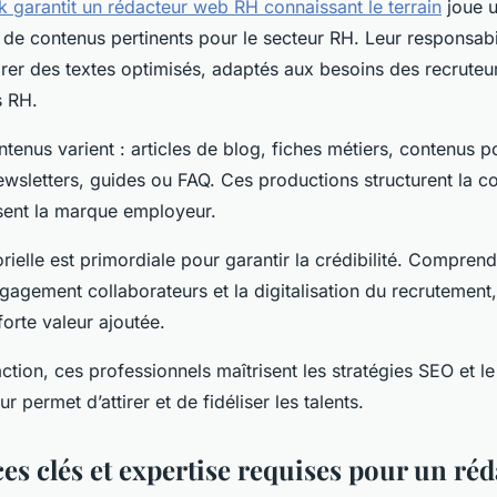
k garantit un rédacteur web RH connaissant le terrain
joue u
 de contenus pertinents pour le secteur RH. Leur responsabil
orer des textes optimisés, adaptés aux besoins des recruteu
s RH.
tenus varient : articles de blog, fiches métiers, contenus p
ewsletters, guides ou FAQ. Ces productions structurent la 
isent la marque employeur.
orielle est primordiale pour garantir la crédibilité. Comprend
ngagement collaborateurs et la digitalisation du recrutement,
orte valeur ajoutée.
ction, ces professionnels maîtrisent les stratégies SEO et le
ur permet d’attirer et de fidéliser les talents.
s clés et expertise requises pour un ré