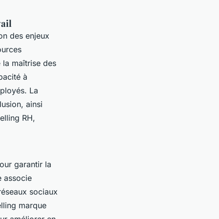
ail
on des enjeux
sources
 la maîtrise des
pacité à
ployés. La
lusion, ainsi
elling RH,
ur garantir la
e associe
 réseaux sociaux
elling marque