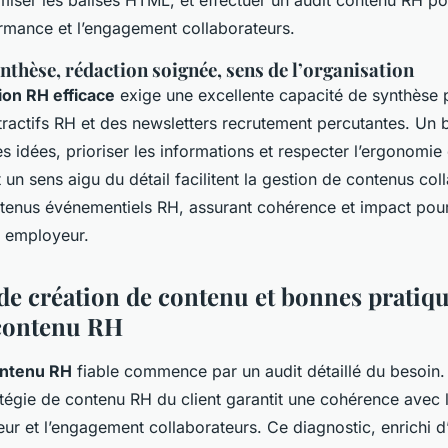
miser les balises HTML, et effectuer un audit contenu RH po
ormance et l’engagement collaborateurs.
nthèse, rédaction soignée, sens de l’organisation
on RH efficace
exige une excellente capacité de synthèse 
tractifs RH et des newsletters recrutement percutantes. Un 
ses idées, prioriser les informations et respecter l’ergonomi
t un sens aigu du détail facilitent la gestion de contenus col
ntenus événementiels RH, assurant cohérence et impact pour
 employeur.
de création de contenu et bonnes pratiqu
 contenu RH
ontenu RH
fiable commence par un audit détaillé du besoin.
ratégie de contenu RH du client garantit une cohérence avec l
r et l’engagement collaborateurs. Ce diagnostic, enrichi d