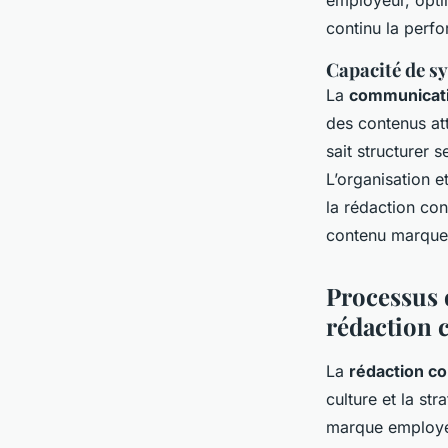
employeur, opti
continu la perf
Capacité de sy
La
communicati
des contenus at
sait structurer 
L’organisation e
la rédaction co
contenu marque
Processus 
rédaction
La
rédaction c
culture et la st
marque employeu