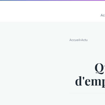
Ac
Accueil
›
Actu
Q
d'emp