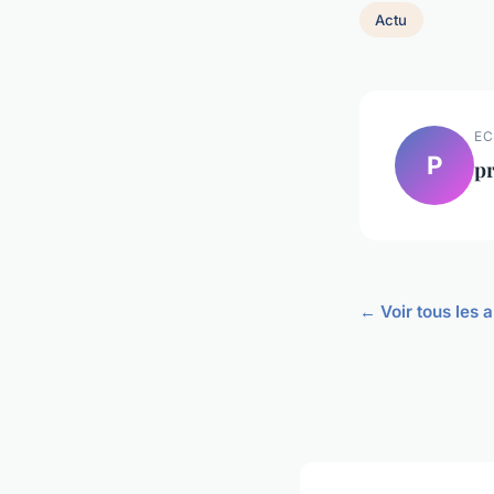
Actu
EC
P
p
← Voir tous les a