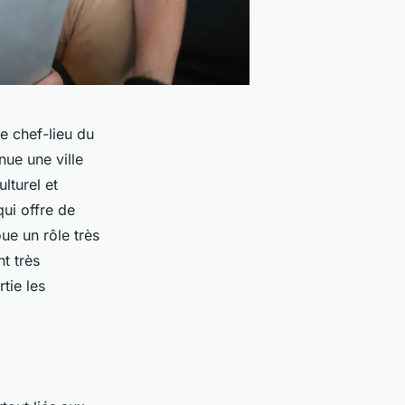
e chef-lieu du
nue une ville
turel et
qui offre de
ue un rôle très
t très
tie les