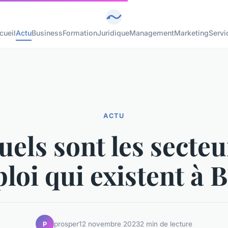
cueil
Actu
Business
Formation
Juridique
Management
Marketing
Servi
ACTU
uels sont les secteu
loi qui existent à B
prosper
12 novembre 2023
2 min de lecture
P