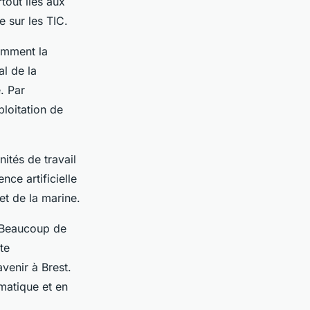
tout liés aux
e sur les TIC.
amment la
al de la
. Par
ploitation de
nités de travail
ce artificielle
 et de la marine.
. Beaucoup de
te
avenir à Brest.
rmatique et en