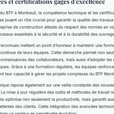
s et certifications gages d’excellence
du BTP à Montreuil, la compétence technique et les certific
se jouent un rôle crucial pour garantir la qualité des travaux
treprise de construction atteste du respect des normes en vi
cessus essentiels à la sécurité et à la durabilité des ouvrag
 reconnues mettent un point d’honneur à maintenir une form
 continue de leurs équipes. Cette démarche permet non seu
 connaissances des collaborateurs, mais aussi d’adopter les 
ques. Grâce à une formation régulière, les équipes renforcen
ent leur capacité à gérer les projets complexes du BTP Montr
hnique repose également sur une veille constante des nouve
La mise à jour régulière des outils et méthodes de travail r
la optimise non seulement la productivité, mais garantit aus
ttentes des clients. Cette intégration des avancées technol
ans un secteur en perpétuelle évolution.