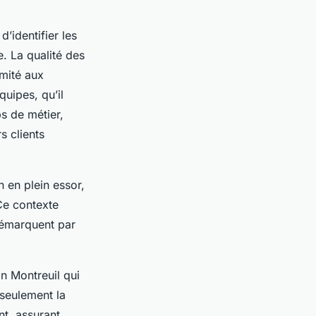
’identifier les
e. La qualité des
rmité aux
uipes, qu’il
s de métier,
s clients
 en plein essor,
Ce contexte
démarquent par
in Montreuil qui
 seulement la
nt, assurant