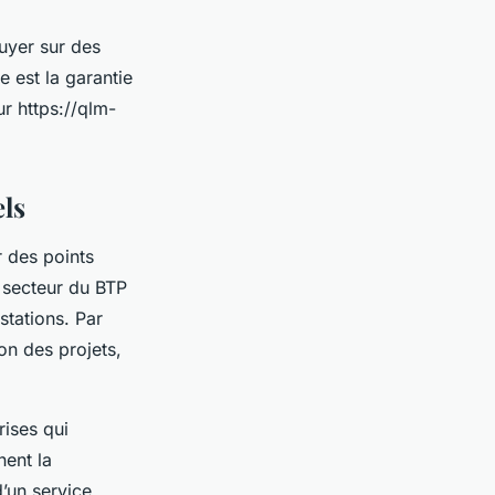
uyer sur des
 est la garantie
r https://qlm-
els
r des points
e secteur du BTP
stations. Par
on des projets,
rises qui
nent la
’un service