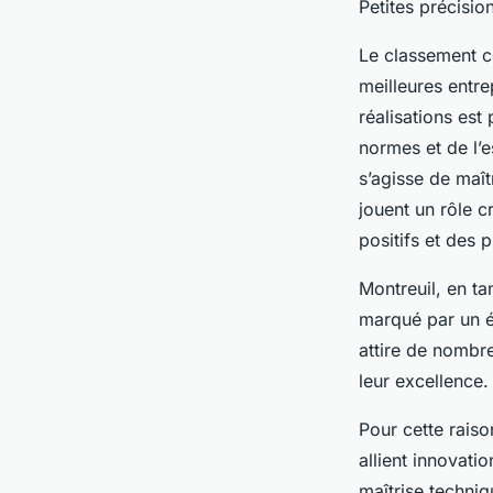
Petites précisio
Le classement co
meilleures entre
réalisations est
normes et de l’
s’agisse de maî
jouent un rôle c
positifs et des 
Montreuil, en ta
marqué par un é
attire de nombr
leur excellence.
Pour cette raiso
allient innovati
maîtrise techniq