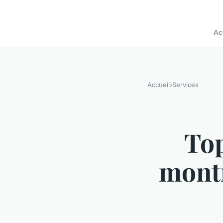
Ac
Accueil
›
Services
Top
montr