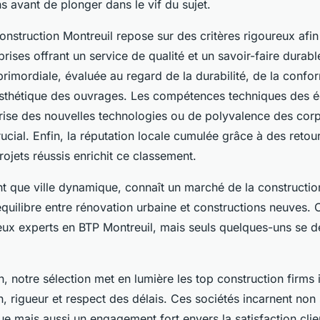
ns avant de plonger dans le vif du sujet.
nstruction Montreuil repose sur des critères rigoureux afin d
prises offrant un service de qualité et un savoir-faire durabl
 primordiale, évaluée au regard de la durabilité, de la confo
esthétique des ouvrages. Les compétences techniques des éq
trise des nouvelles technologies ou de polyvalence des corp
rucial. Enfin, la réputation locale cumulée grâce à des retour
projets réussis enrichit ce classement.
nt que ville dynamique, connaît un marché de la construction
quilibre entre rénovation urbaine et constructions neuves. 
eux experts en BTP Montreuil, mais seuls quelques-uns se 
n, notre sélection met en lumière les top construction firms 
on, rigueur et respect des délais. Ces sociétés incarnent non
ue mais aussi un engagement fort envers la satisfaction clie