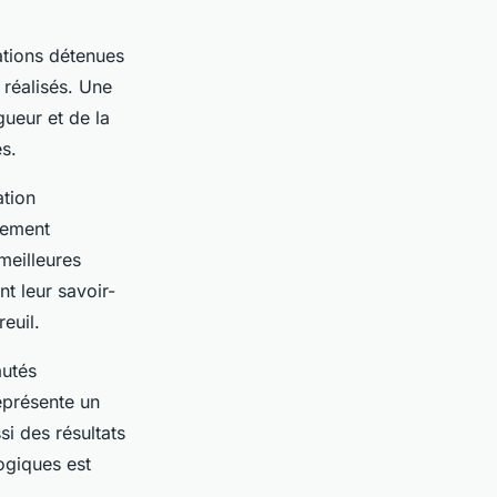
ations détenues
 réalisés. Une
gueur et de la
es.
ation
lement
meilleures
t leur savoir-
euil.
autés
eprésente un
si des résultats
ogiques est