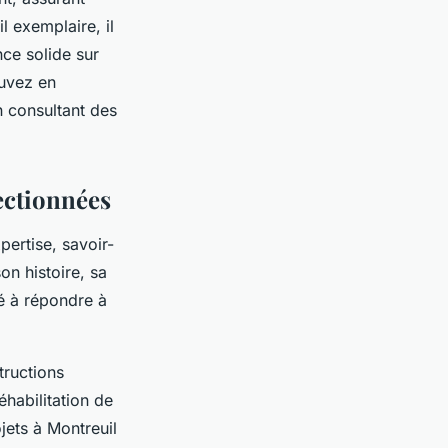
l exemplaire, il
nce solide sur
ouvez en
n consultant des
lectionnées
pertise, savoir-
on histoire, sa
ité à répondre à
tructions
éhabilitation de
ojets à Montreuil