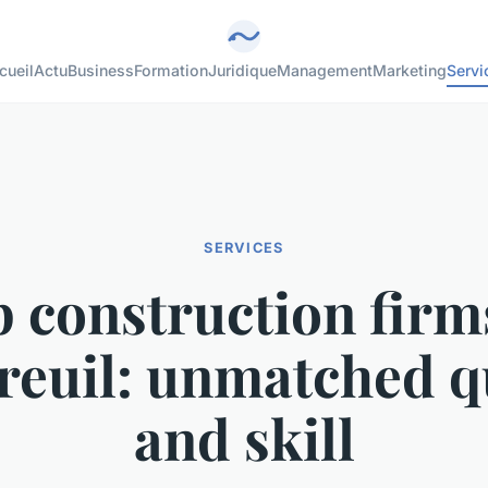
cueil
Actu
Business
Formation
Juridique
Management
Marketing
Servi
SERVICES
 construction firm
euil: unmatched q
and skill