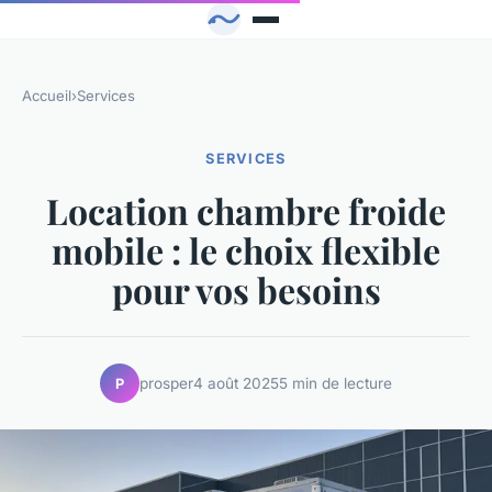
Accueil
›
Services
SERVICES
Location chambre froide
mobile : le choix flexible
pour vos besoins
prosper
4 août 2025
5 min de lecture
P