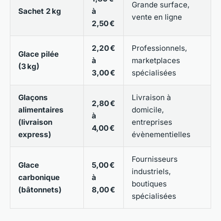
Grande surface,
Sachet 2 kg
à
vente en ligne
2,50 €
2,20 €
Professionnels,
Glace pilée
à
marketplaces
(3 kg)
3,00 €
spécialisées
Glaçons
Livraison à
2,80 €
alimentaires
domicile,
à
(livraison
entreprises
4,00 €
express)
évènementielles
Fournisseurs
Glace
5,00 €
industriels,
carbonique
à
boutiques
(bâtonnets)
8,00 €
spécialisées